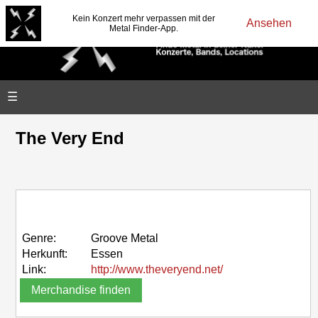
Kein Konzert mehr verpassen mit der
Ansehen
Metal Finder-App.
☰
The Very End
Genre:
Groove Metal
Herkunft:
Essen
Link:
http://www.theveryend.net/
Merchandise finden